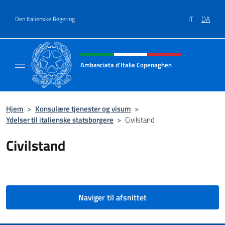
Gå til indhold
IT
DA
Den Italienske Regering
Hjemmesidehoved, sociale medi
Ambasciata d'Italia Copenaghen
Sito Ufficiale Ambasciata d'Italia a Copena
Hjem
>
Konsulære tjenester og visum
>
Ydelser til italienske statsborgere
>
Civilstand
Civilstand
Naviger til afsnittet