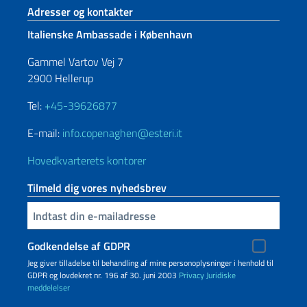
Sidefod sektion
Adresser og kontakter
Italienske Ambassade i København
Gammel Vartov Vej 7
2900 Hellerup
Tel:
+45-39626877
E-mail:
info.copenaghen@esteri.it
Hovedkvarterets kontorer
Tilmeld dig vores nyhedsbrev
Indtast din e-mailadresse
Godkendelse af GDPR
Jeg giver tilladelse til behandling af mine personoplysninger i henhold til
GDPR og lovdekret nr. 196 af 30. juni 2003
Privacy
Juridiske
meddelelser