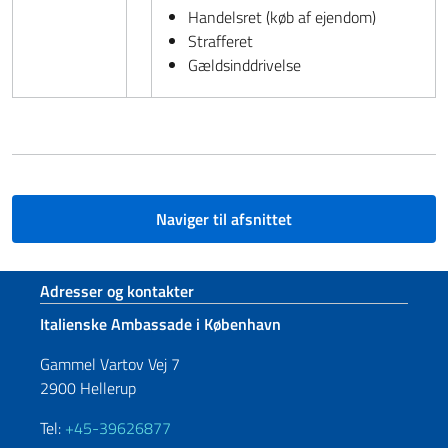
Handelsret (køb af ejendom)
Strafferet
Gældsinddrivelse
Naviger til afsnittet
Sidefod sektion
Adresser og kontakter
Italienske Ambassade i København
Gammel Vartov Vej 7
2900 Hellerup
Tel:
+45-39626877