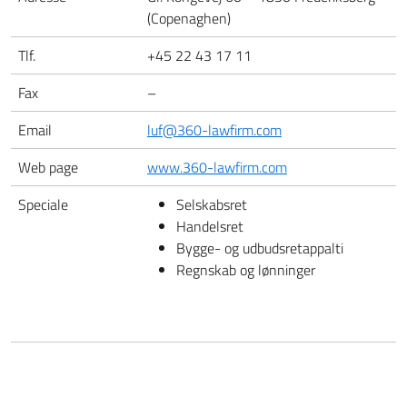
(Copenaghen)
Tlf.
+45 22 43 17 11
Fax
–
Email
luf@360-lawfirm.com
Web page
www.360-lawfirm.com
Speciale
Selskabsret
Handelsret
Bygge- og udbudsretappalti
Regnskab og lønninger