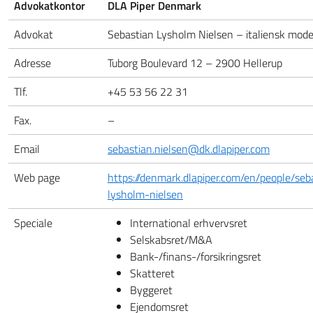
Advokatkontor
DLA Piper Denmark
Advokat
Sebastian Lysholm Nielsen – italiensk mod
Adresse
Tuborg Boulevard 12 – 2900 Hellerup
Tlf.
+45 53 56 22 31
Fax.
–
Email
sebastian.nielsen@dk.dlapiper.com
Web page
https://denmark.dlapiper.com/en/people/seb
lysholm-nielsen
Speciale
International erhvervsret
Selskabsret/M&A
Bank-/finans-/forsikringsret
Skatteret
Byggeret
Ejendomsret