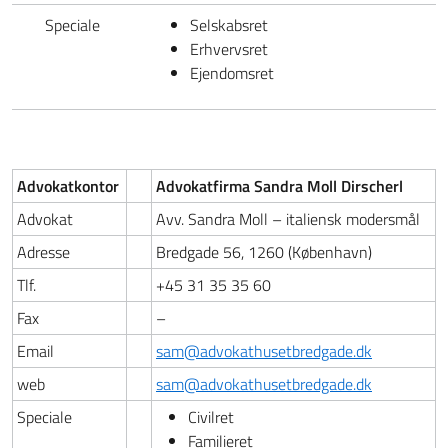
Speciale
Selskabsret
Erhvervsret
Ejendomsret
Advokatkontor
Advokatfirma Sandra Moll Dirscherl
Advokat
Avv. Sandra Moll – italiensk modersmål
Adresse
Bredgade 56, 1260 (København)
Tlf.
+45 31 35 35 60
Fax
–
Email
sam@advokathusetbredgade.dk
web
sam@advokathusetbredgade.dk
Speciale
Civilret
Familieret