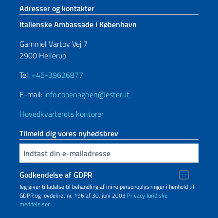
Sidefod sektion
Adresser og kontakter
Italienske Ambassade i København
Gammel Vartov Vej 7
2900 Hellerup
Tel:
+45-39626877
E-mail:
info.copenaghen@esteri.it
Hovedkvarterets kontorer
Tilmeld dig vores nyhedsbrev
Indtast din e-mailadresse
Godkendelse af GDPR
Jeg giver tilladelse til behandling af mine personoplysninger i henhold til
GDPR og lovdekret nr. 196 af 30. juni 2003
Privacy
Juridiske
meddelelser