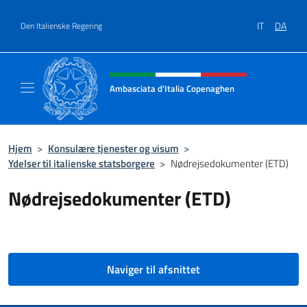
Gå til indhold
IT
DA
Den Italienske Regering
Hjemmesidehoved, sociale medi
Ambasciata d'Italia Copenaghen
Sito Ufficiale Ambasciata d'Italia a Copena
Hjem
>
Konsulære tjenester og visum
>
Ydelser til italienske statsborgere
>
Nødrejsedokumenter (ETD)
Nødrejsedokumenter (ETD)
Naviger til afsnittet