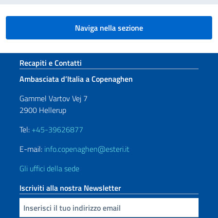
Naviga nella sezione
Sezione footer
Recapiti e Contatti
Ambasciata d’Italia a Copenaghen
Gammel Vartov Vej 7
2900 Hellerup
Tel:
+45-39626877
E-mail:
info.copenaghen@esteri.it
Gli uffici della sede
Iscriviti alla nostra Newsletter
Inserisci la tua email