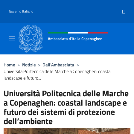
Salta al contenuto
IT
Governo Italiano
Intestazione sito, social e menù
Ambasciata d'Italia Copenaghen
Sito Ufficiale Ambasciata d'Italia a Copena
Home
>
Notizie
>
Dall’Ambasciata
>
Università Politecnica delle Marche a Copenaghen: coastal
landscape e futuro...
Università Politecnica delle Marche
a Copenaghen: coastal landscape e
futuro dei sistemi di protezione
dell’ambiente