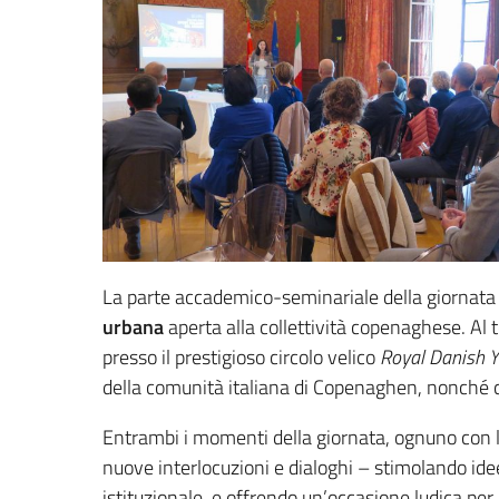
La parte accademico-seminariale della giornata 
urbana
aperta alla collettività copenaghese. Al 
presso il prestigioso circolo velico
Royal Danish
Y
della comunità italiana di Copenaghen, nonché co
Entrambi i momenti della giornata, ognuno con le
nuove interlocuzioni e dialoghi – stimolando idee
istituzionale, e offrendo un’occasione ludica pe