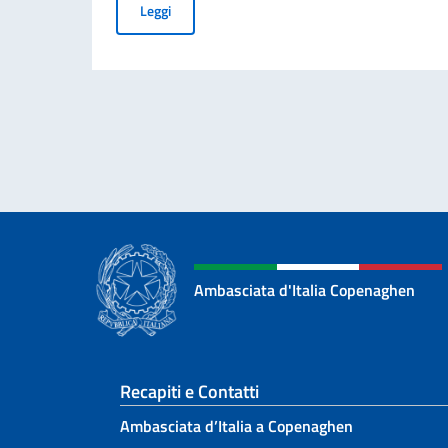
Il riso protagonista dell’apertura della Settima
Leggi
Ambasciata d'Italia Copenaghen
Sezione footer
Recapiti e Contatti
Ambasciata d’Italia a Copenaghen