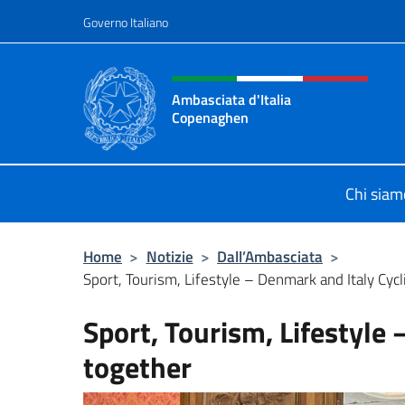
Salta al contenuto
Governo Italiano
Intestazione sito, social 
Ambasciata d'Italia
Copenaghen
Sito Ufficiale Ambasciata d'Italia
Chi siam
Home
>
Notizie
>
Dall’Ambasciata
>
Sport, Tourism, Lifestyle – Denmark and Italy Cyc
Sport, Tourism, Lifestyle
together