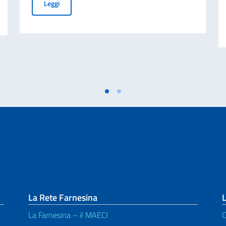
3daysofdesign 18-20 June 2025
Leggi
na della Cucina italiana
La Rete Farnesina
L
La Farnesina – il MAECI
C