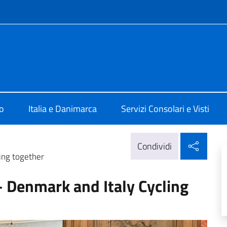
e menù
 a Copenaghen
o
Italia e Danimarca
Servizi Consolari e Visti
Condi
Condividi
ling together
 – Denmark and Italy Cycling