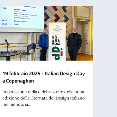
19 febbraio 2025 - Italian Design Day
Danim
a Copenaghen
Lingu
propo
In occasione della celebrazione della nona
cultu
edizione della Giornata del Design italiano
nel mondo, si...
Si è 
Setti