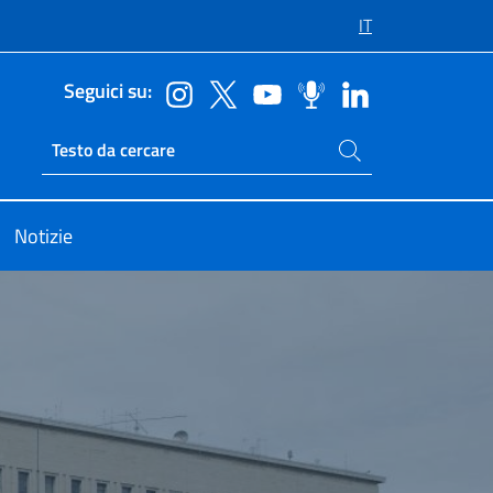
IT
Seguici su:
Cerca nel sito
Ricerca sito live
Notizie