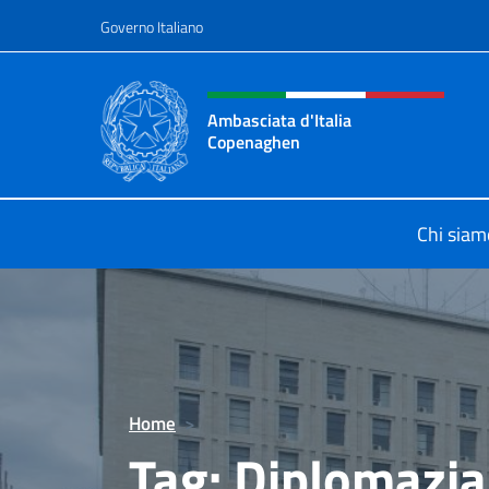
Salta al contenuto
Governo Italiano
Intestazione sito, social 
Ambasciata d'Italia
Copenaghen
Sito Ufficiale Ambasciata d'Italia
Chi siam
Home
>
Tag:
Diplomazia