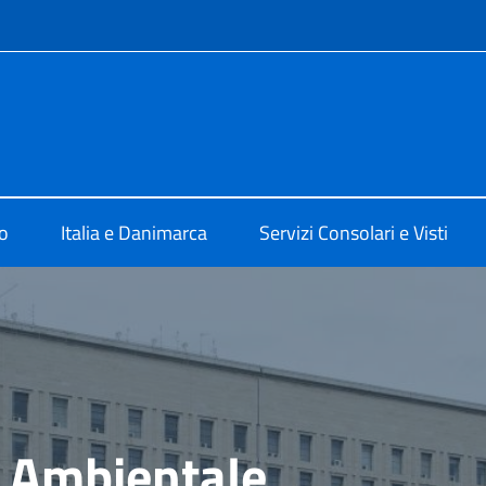
e menù
 a Copenaghen
o
Italia e Danimarca
Servizi Consolari e Visti
 Ambientale