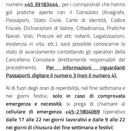
numero
+45 39183444
, per i connazionali che hanno
già pratiche aperte con il Consolato (Anagrafe,
Passaporti, Stato Civile, Carte di Identità, Codice
Fiscale, Dichiarazioni di Valore, Cittadinanza, Pratiche
Navali, Visti, Procure ed atti notarili, Legalizzazioni,
esistenza in vita, etc.), sarà possibile conoscerne lo
stato di avanzamento contattando gli operatori della
Cancelleria Consolare direttamente responsabili del
procedimento.
Per informazioni riguardanti
Passaporti, digitare il numero 3 (non il numero 4).
Al di fuori degli orari di reperibilità, nel fine settimana e
nei giorni festivi,
solo in caso di comprovata
emergenza e necessità
, si prega di chiamare al
cellulare di emergenza
+45-21804069
(operativo
dalle 17 alle 22 nei giorni lavorativi e dalle 9 alle 22
nei giorni di chiusura del fine settimana e festivi
).