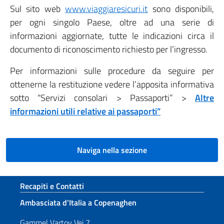
Sul sito web
www.viaggiaresicuri.it
sono disponibili,
per ogni singolo Paese, oltre ad una serie di
informazioni aggiornate, tutte le indicazioni circa il
documento di riconoscimento richiesto per l’ingresso.
Per informazioni sulle procedure da seguire per
ottenerne la restituzione vedere l’apposita informativa
sotto “Servizi consolari > Passaporti” >
Altre
informazioni utili relative ai passaporti”
Naviga nella sezione
Sezione footer
Recapiti e Contatti
Ambasciata d’Italia a Copenaghen
Gammel Vartov Vej 7