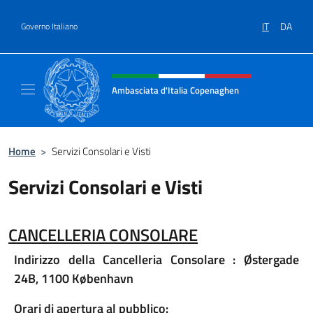
Salta al contenuto
IT
DA
Governo Italiano
Intestazione sito, social e menù
Ambasciata d'Italia Copenaghen
Sito Ufficiale Ambasciata d'Italia a Copena
Home
>
Servizi Consolari e Visti
Servizi Consolari e Visti
CANCELLERIA CONSOLARE
Indirizzo della Cancelleria Consolare : Østergade
24B, 1100 København
Orari di apertura al pubblico: