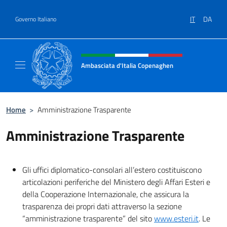
Salta al contenuto
IT
DA
Governo Italiano
Intestazione sito, social e menù
Ambasciata d'Italia Copenaghen
Sito Ufficiale Ambasciata d'Italia a Copena
Home
>
Amministrazione Trasparente
Amministrazione Trasparente
Gli uffici diplomatico-consolari all’estero costituiscono
articolazioni periferiche del Ministero degli Affari Esteri e
della Cooperazione Internazionale, che assicura la
trasparenza dei propri dati attraverso la sezione
“amministrazione trasparente” del sito
www.esteri.it
. Le