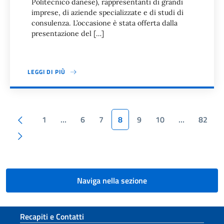
Politecnico danese), rappresentanti di grandi
imprese, di aziende specializzate e di studi di
consulenza. L’occasione è stata offerta dalla
presentazione del […]
LEGGI DI PIÙ
Paginazione
Pagina precedente
1
…
6
7
8
9
10
…
82
Pagina successiva
Naviga nella sezione
Sezione footer
Recapiti e Contatti