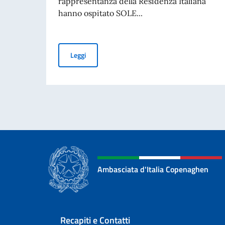
rappresentanza della Residenza Italiana
hanno ospitato SOLE...
Sole Vince - The Italian Table: L'Ambasciata d'I
Leggi
Ambasciata d'Italia Copenaghen
Sezione footer
Recapiti e Contatti