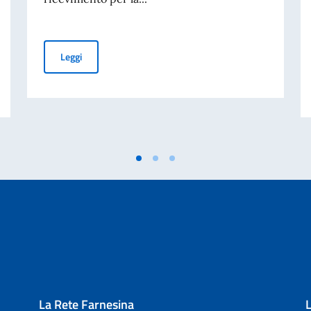
Celebrazione a Copenaghen dell’80° anniversario della 
Leggi
talia ai 3daysofdesign
La Rete Farnesina
L