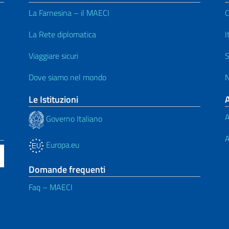
La Farnesina – il MAECI
C
La Rete diplomatica
I
Viaggiare sicuri
S
Dove siamo nel mondo
N
Le Istituzioni
A
Governo Italiano
A
Europa.eu
Domande frequenti
Faq – MAECI