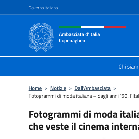
Salta al contenuto
Governo Italiano
Intestazione sito, social 
Ambasciata d'Italia
Copenaghen
Sito Ufficiale Ambasciata d'Italia
Chi siam
Home
>
Notizie
>
Dall’Ambasciata
>
Fotogrammi di moda italiana – dagli anni ‘50, l’Ital
Fotogrammi di moda italian
che veste il cinema inter