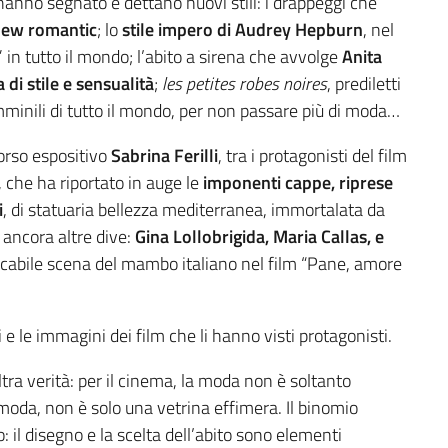
e hanno segnato e dettano nuovi stili: i drappeggi che
new romantic
; lo
stile impero di Audrey Hepburn
, nel
in tutto il mondo; l’abito a sirena che avvolge
Anita
 di stile e sensualità
;
les petites robes noires
, prediletti
inili di tutto il mondo, per non passare più di moda…
orso espositivo
Sabrina Ferilli
, tra i protagonisti del film
 che ha riportato in auge le
imponenti cappe, riprese
i
, di statuaria bellezza mediterranea, immortalata da
ancora altre dive:
Gina Lollobrigida, Maria Callas, e
ticabile scena del mambo italiano nel film “Pane, amore
i e le immagini dei film che li hanno visti protagonisti.
tra verità: per il cinema, la moda non è soltanto
a moda, non è solo una vetrina effimera. Il binomio
il disegno e la scelta dell’abito sono elementi