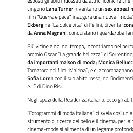
esposti gli abiti indossati da attrici iconiche ch
cingono
Lana Turner
inventano un
sex appeal 
film “Guerra e pace”, inaugura una nuova “moda” 
Ekberg
ne “La dolce vita” di Fellini, diventa
icona
da
Anna Magnani,
conquistano i guardaroba femm
Più vicine a noi nel tempo, incontriamo nel perc
premio Oscar “La grande bellezza” di Sorrentino,
da importanti maison di moda; Monica Bellucc
Tornatore nel film “Malena”; e ci accompagnano 
Sofia Loren
con il suo abito rosso, nell’indimen
e…” di Dino Risi.
Negli spazi della Residenza italiana, ecco gli abit
“Fotogrammi di moda italiana” ci svela così un’al
strumento di ricerca del bello e il cinema, per l
cinema-moda si alimenta di un legame profondo: 