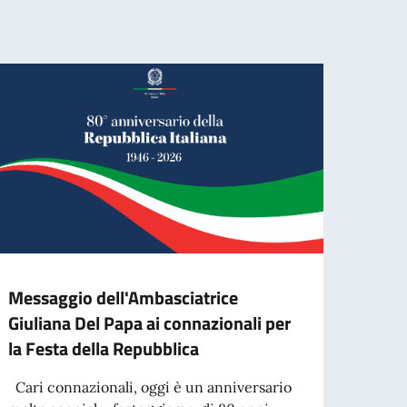
Messaggio dell'Ambasciatrice
La ce
Giuliana Del Papa ai connazionali per
Made
la Festa della Repubblica
La Gio
Copen
Cari connazionali, oggi è un anniversario
italia