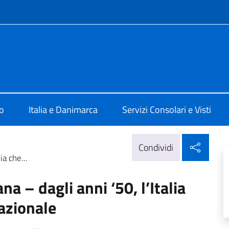
e menù
 a Copenaghen
o
Italia e Danimarca
Servizi Consolari e Visti
Condi
Condividi
ia che...
a – dagli anni ‘50, l’Italia
nazionale