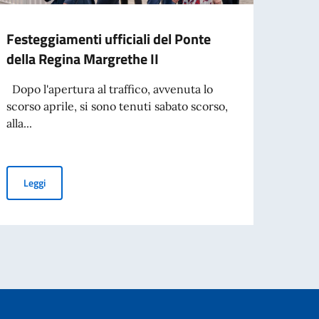
Festeggiamenti ufficiali del Ponte
Cele
della Regina Margrethe II
anniv
Dopo l'apertura al traffico, avvenuta lo
Nel gi
scorso aprile, si sono tenuti sabato scorso,
Cultu
alla...
ricevi
Festeggiamenti ufficiali del Ponte della Regina Margrethe II
Leggi
Leg
3daysofdesign