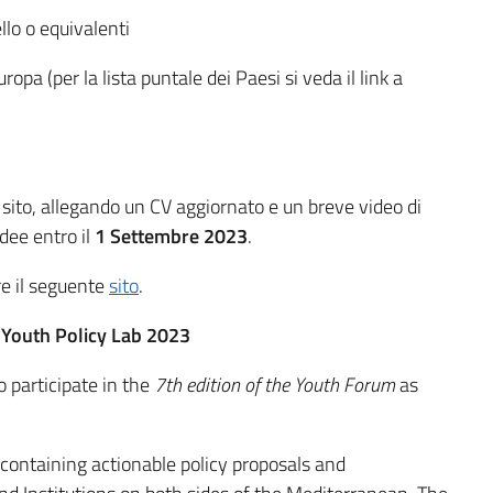
llo o equivalenti
pa (per la lista puntale dei Paesi si veda il link a
sito, allegando un CV aggiornato e un breve video di
idee entro il
1 Settembre 2023
.
re il seguente
sito
.
 Youth Policy Lab 2023
o participate in the
7th edition of the Youth Forum
as
containing actionable policy proposals and