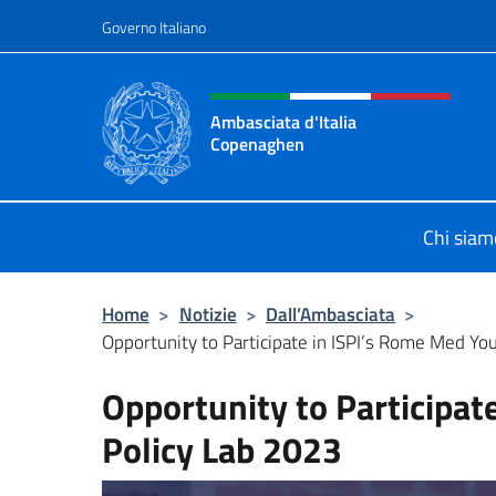
Salta al contenuto
Governo Italiano
Intestazione sito, social 
Ambasciata d'Italia
Copenaghen
Sito Ufficiale Ambasciata d'Italia
Chi siam
Home
>
Notizie
>
Dall’Ambasciata
>
Opportunity to Participate in ISPI’s Rome Med Yout
Opportunity to Participat
Policy Lab 2023