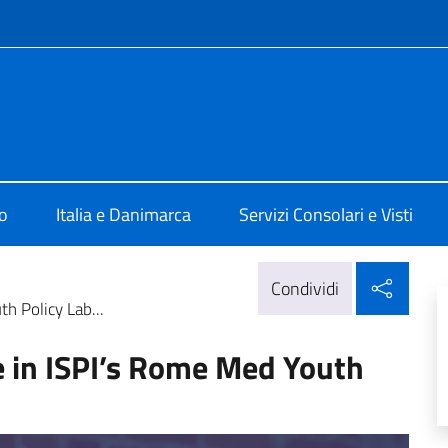
e menù
 a Copenaghen
o
Italia e Danimarca
Servizi Consolari e Visti
Condi
Condividi
h Policy Lab...
e in ISPI’s Rome Med Youth