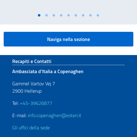
Naviga nella sezione
Sezione footer
Recapiti e Contatti
Ambasciata d’Italia a Copenaghen
Gammel Vartov Vej 7
2900 Hellerup
Tel:
+45-39626877
E-mail:
info.copenaghen@esteri.it
Gli uffici della sede