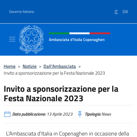
Salta al contenuto
IT
DA
Governo Italiano
Intestazione sito, social e menù
Ambasciata d'Italia Copenaghen
Sito Ufficiale Ambasciata d'Italia a Copena
Home
>
Notizie
>
Dall’Ambasciata
>
Invito a sponsorizzazione per la Festa Nazionale 2023
Invito a sponsorizzazione per la
Festa Nazionale 2023
Data pubblicazione:
13 Aprile 2023
Tipologia:
News
L’Ambasciata d’Italia in Copenaghen in occasione della