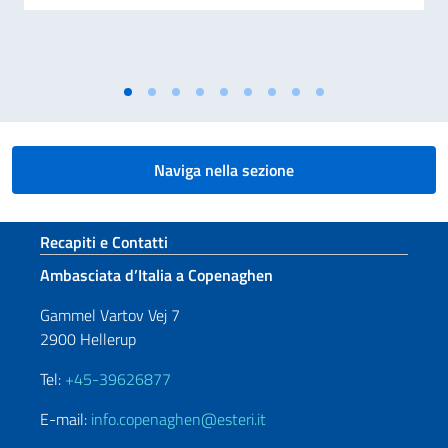
Naviga nella sezione
Sezione footer
Recapiti e Contatti
Ambasciata d’Italia a Copenaghen
Gammel Vartov Vej 7
2900 Hellerup
Tel:
+45-39626877
E-mail:
info.copenaghen@esteri.it