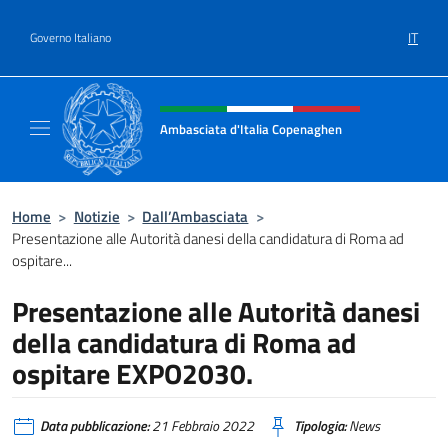
Salta al contenuto
IT
Governo Italiano
Intestazione sito, social e menù
Ambasciata d'Italia Copenaghen
Sito Ufficiale Ambasciata d'Italia a Copena
Home
>
Notizie
>
Dall’Ambasciata
>
Presentazione alle Autorità danesi della candidatura di Roma ad
ospitare...
Presentazione alle Autorità danesi
della candidatura di Roma ad
ospitare EXPO2030.
Data pubblicazione:
21 Febbraio 2022
Tipologia:
News