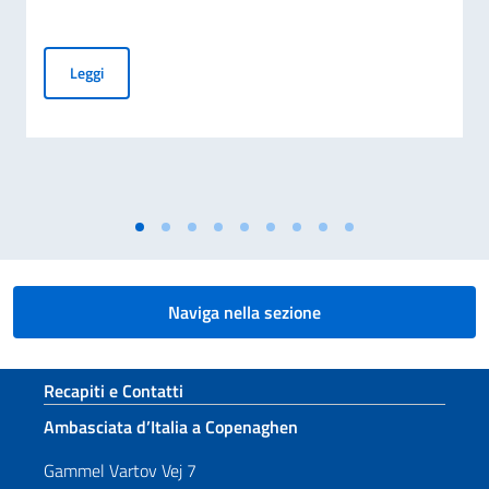
Elezioni dei COMITES 2026
Leggi
Naviga nella sezione
Sezione footer
Recapiti e Contatti
Ambasciata d’Italia a Copenaghen
Gammel Vartov Vej 7