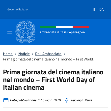
Salta al contenuto
IT
DA
Governo Italiano
Intestazione sito, social e menù
Ambasciata d'Italia Copenaghen
Sito Ufficiale Ambasciata d'Italia a Copena
Home
>
Notizie
>
Dall’Ambasciata
>
Prima giornata del cinema italiano nel mondo – First World...
Prima giornata del cinema italiano
nel mondo – First World Day of
Italian cinema
Data pubblicazione:
17 Giugno 2020
Tipologia:
News