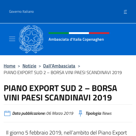
Salta al contenuto
IT
Governo Italiano
Intestazione sito, social e menù
Ambasciata d'Italia Copenaghen
Sito Ufficiale Ambasciata d'Italia a Copena
Home
>
Notizie
>
Dall’Ambasciata
>
PIANO EXPORT SUD 2 – BORSA VINI PAESI SCANDINAVI 2019
PIANO EXPORT SUD 2 – BORSA
VINI PAESI SCANDINAVI 2019
Data pubblicazione:
06 Marzo 2019
Tipologia:
News
Il giorno 5 febbraio 2019, nell’ambito del Piano Export