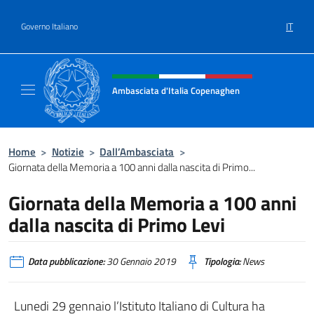
Salta al contenuto
IT
Governo Italiano
Intestazione sito, social e menù
Ambasciata d'Italia Copenaghen
Sito Ufficiale Ambasciata d'Italia a Copena
Home
>
Notizie
>
Dall’Ambasciata
>
Giornata della Memoria a 100 anni dalla nascita di Primo...
Giornata della Memoria a 100 anni
dalla nascita di Primo Levi
Data pubblicazione:
30 Gennaio 2019
Tipologia:
News
Lunedi 29 gennaio l’Istituto Italiano di Cultura ha