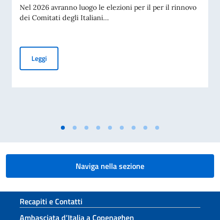
Nel 2026 avranno luogo le elezioni per il per il rinnovo
dei Comitati degli Italiani...
Elezioni dei COMITES 2026
Leggi
Naviga nella sezione
Sezione footer
Recapiti e Contatti
Ambasciata d’Italia a Copenaghen