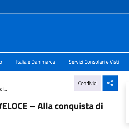
e menù
 a Copenaghen
o
Italia e Danimarca
Servizi Consolari e Visti
Condi
Condividi
i...
ELOCE – Alla conquista di