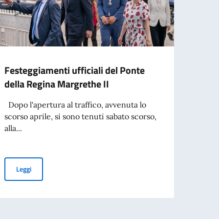
Festeggiamenti ufficiali del Ponte
Cele
della Regina Margrethe II
anniv
Dopo l'apertura al traffico, avvenuta lo
Nel gi
scorso aprile, si sono tenuti sabato scorso,
Cultu
alla...
ricevi
Festeggiamenti ufficiali del Ponte della Regina Margrethe II
Leggi
Leg
3daysofdesign