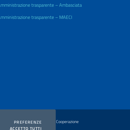
mministrazione trasparente – Ambasciata
mministrazione trasparente – MAECI
istero degli Affari Esteri e della Cooperazione
COOKIES
PREFERENZE
I COOKIES
ACCETTO TUTTI