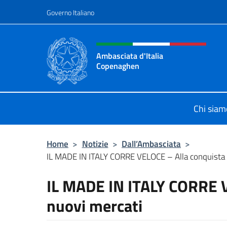
Salta al contenuto
Governo Italiano
Intestazione sito, social 
Ambasciata d'Italia
Copenaghen
Sito Ufficiale Ambasciata d'Italia
Chi siam
Home
>
Notizie
>
Dall’Ambasciata
>
IL MADE IN ITALY CORRE VELOCE – Alla conquista d
IL MADE IN ITALY CORRE V
nuovi mercati