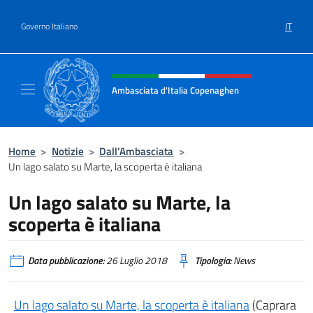
Salta al contenuto
IT
Governo Italiano
Intestazione sito, social e menù
Ambasciata d'Italia Copenaghen
Sito Ufficiale Ambasciata d'Italia a Copena
Home
>
Notizie
>
Dall’Ambasciata
>
Un lago salato su Marte, la scoperta è italiana
Un lago salato su Marte, la
scoperta è italiana
Data pubblicazione:
26 Luglio 2018
Tipologia:
News
Un lago salato su Marte, la scoperta è italiana
(Caprara