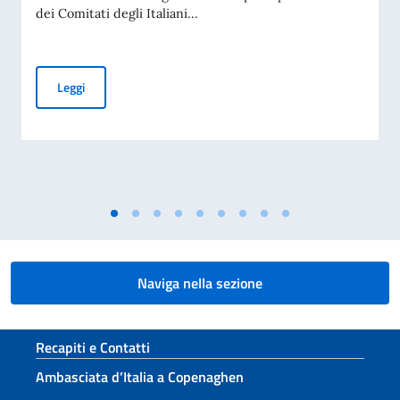
dei Comitati degli Italiani...
Elezioni dei COMITES 2026
Leggi
Naviga nella sezione
Sezione footer
Recapiti e Contatti
Ambasciata d’Italia a Copenaghen