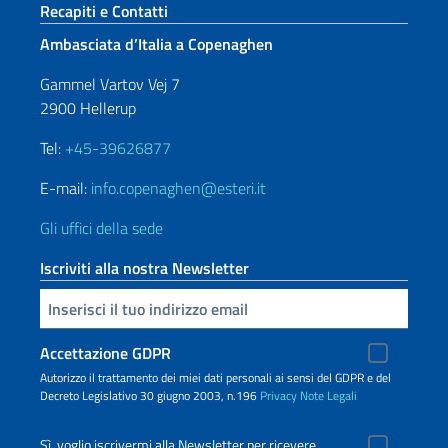
Sezione footer
Recapiti e Contatti
Ambasciata d’Italia a Copenaghen
Gammel Vartov Vej 7
2900 Hellerup
Tel:
+45-39626877
E-mail:
info.copenaghen@esteri.it
Gli uffici della sede
Iscriviti alla nostra Newsletter
Inserisci la tua email
Accettazione GDPR
Autorizzo il trattamento dei miei dati personali ai sensi del GDPR e del
Decreto Legislativo 30 giugno 2003, n.196
Privacy
Note Legali
Sì, voglio iscrivermi alla Newsletter per ricevere