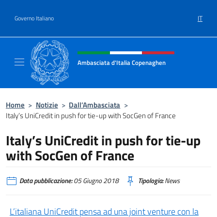
Salta al contenuto
IT
Governo Italiano
Intestazione sito, social e menù
Ambasciata d'Italia Copenaghen
Sito Ufficiale Ambasciata d'Italia a Copena
Home
>
Notizie
>
Dall’Ambasciata
>
Italy’s UniCredit in push for tie-up with SocGen of France
Italy’s UniCredit in push for tie-up
with SocGen of France
Data pubblicazione:
05 Giugno 2018
Tipologia:
News
L’italiana UniCredit pensa ad una joint venture con la