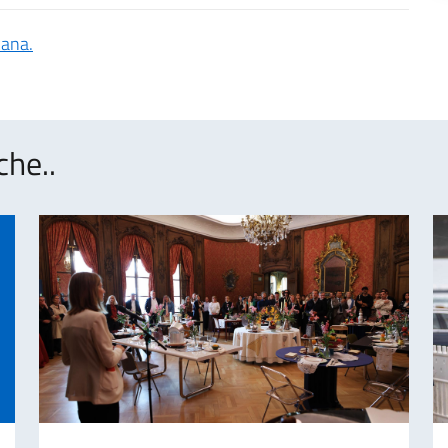
cana.
che..