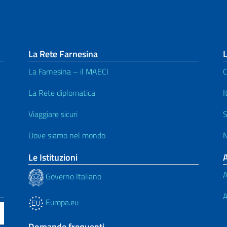
La Rete Farnesina
L
La Farnesina – il MAECI
C
La Rete diplomatica
I
Viaggiare sicuri
S
Dove siamo nel mondo
N
Le Istituzioni
A
Governo Italiano
A
Europa.eu
Domande frequenti