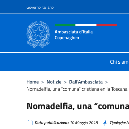
Salta al contenuto
Governo Italiano
Intestazione sito, social 
Ambasciata d'Italia
Copenaghen
Sito Ufficiale Ambasciata d'Italia
Chi siam
Home
>
Notizie
>
Dall’Ambasciata
>
Nomadelfia, una “comuna” cristiana en la Toscana
Nomadelfia, una “comuna”
Data pubblicazione:
10 Maggio 2018
Tipologia:
N