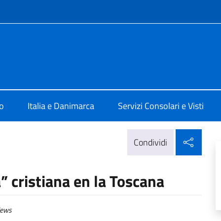
e menù
 a Copenaghen
o
Italia e Danimarca
Servizi Consolari e Visti
Condi
Condividi
 cristiana en la Toscana
ews