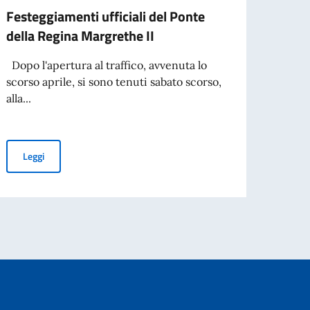
Festeggiamenti ufficiali del Ponte
Cele
della Regina Margrethe II
anniv
Dopo l'apertura al traffico, avvenuta lo
Nel gi
scorso aprile, si sono tenuti sabato scorso,
Cultu
alla...
ricevi
Festeggiamenti ufficiali del Ponte della Regina Margrethe II
Leggi
Leg
3daysofdesign