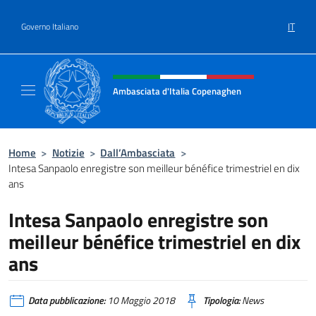
Salta al contenuto
IT
Governo Italiano
Intestazione sito, social e menù
Ambasciata d'Italia Copenaghen
Sito Ufficiale Ambasciata d'Italia a Copena
Home
>
Notizie
>
Dall’Ambasciata
>
Intesa Sanpaolo enregistre son meilleur bénéfice trimestriel en dix
ans
Intesa Sanpaolo enregistre son
meilleur bénéfice trimestriel en dix
ans
Data pubblicazione:
10 Maggio 2018
Tipologia:
News