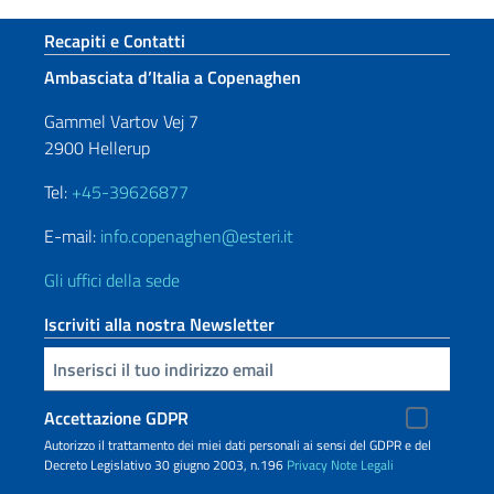
Sezione footer
Recapiti e Contatti
Ambasciata d’Italia a Copenaghen
Gammel Vartov Vej 7
2900 Hellerup
Tel:
+45-39626877
E-mail:
info.copenaghen@esteri.it
Gli uffici della sede
Iscriviti alla nostra Newsletter
Inserisci la tua email
Accettazione GDPR
Autorizzo il trattamento dei miei dati personali ai sensi del GDPR e del
Decreto Legislativo 30 giugno 2003, n.196
Privacy
Note Legali