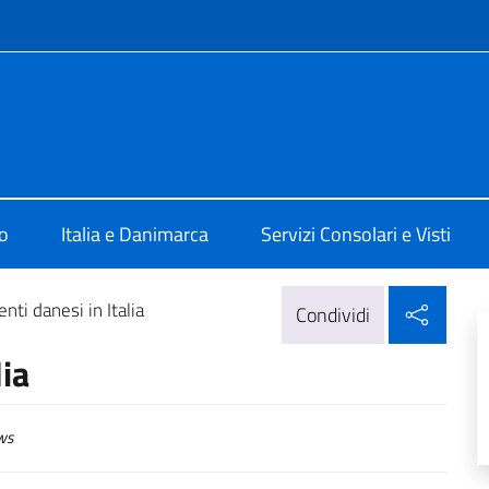
e menù
 a Copenaghen
o
Italia e Danimarca
Servizi Consolari e Visti
Condi
nti danesi in Italia
Condividi
lia
ws