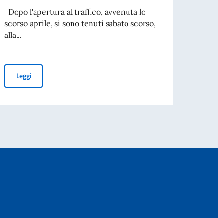
Dopo l'apertura al traffico, avvenuta lo
Nel gi
scorso aprile, si sono tenuti sabato scorso,
Cultu
alla...
ricevi
Festeggiamenti ufficiali del Ponte della Regina Margrethe II
Leggi
Leg
3daysofdesign