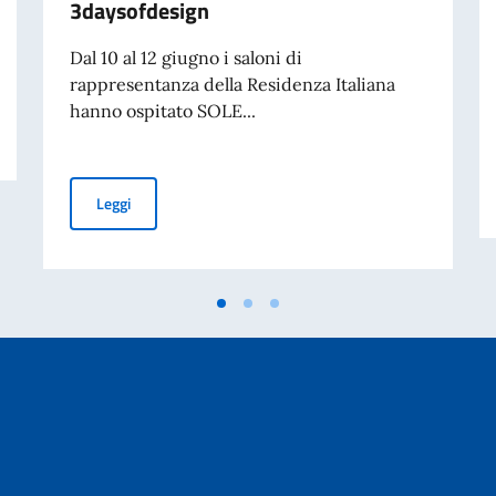
3daysofdesign
Dal 10 al 12 giugno i saloni di
rappresentanza della Residenza Italiana
hanno ospitato SOLE...
Sole Vince - The Italian Table: L'Ambasciata d'Italia ai 
Leggi