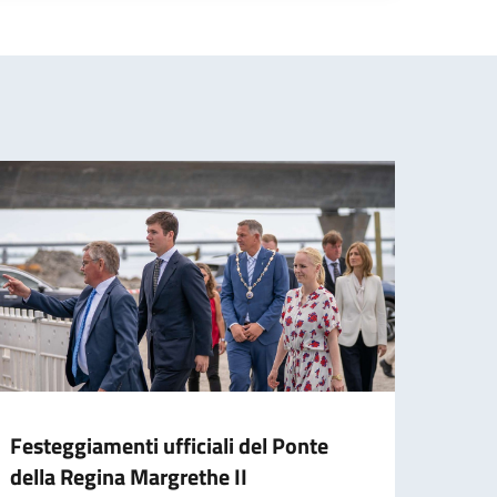
Festeggiamenti ufficiali del Ponte
Cele
della Regina Margrethe II
anniv