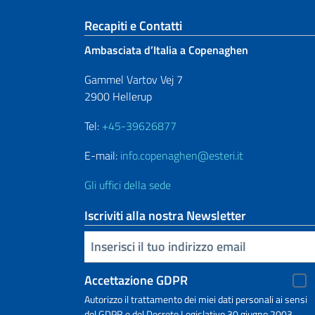
Sezione footer
Recapiti e Contatti
Ambasciata d’Italia a Copenaghen
Gammel Vartov Vej 7
2900 Hellerup
Tel:
+45-39626877
E-mail:
info.copenaghen@esteri.it
Gli uffici della sede
Iscriviti alla nostra Newsletter
Inserisci la tua email
Accettazione GDPR
Autorizzo il trattamento dei miei dati personali ai sensi
del GDPR e del Decreto Legislativo 30 giugno 2003,