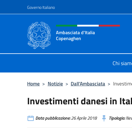
Salta al contenuto
Governo Italiano
Intestazione sito, social 
Ambasciata d'Italia
Copenaghen
Sito Ufficiale Ambasciata d'Italia
Chi siam
Home
>
Notizie
>
Dall’Ambasciata
>
Investime
Investimenti danesi in Ita
Data pubblicazione:
26 Aprile 2018
Tipologia:
Ne