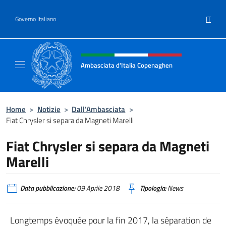
Salta al contenuto
IT
Governo Italiano
Intestazione sito, social e menù
Ambasciata d'Italia Copenaghen
Sito Ufficiale Ambasciata d'Italia a Copena
Home
>
Notizie
>
Dall’Ambasciata
>
Fiat Chrysler si separa da Magneti Marelli
Fiat Chrysler si separa da Magneti
Marelli
Data pubblicazione:
09 Aprile 2018
Tipologia:
News
Longtemps évoquée pour la fin 2017, la séparation de