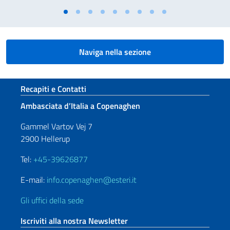
Naviga nella sezione
Sezione footer
Recapiti e Contatti
Ambasciata d’Italia a Copenaghen
Gammel Vartov Vej 7
2900 Hellerup
Tel:
+45-39626877
E-mail:
info.copenaghen@esteri.it
Gli uffici della sede
Iscriviti alla nostra Newsletter