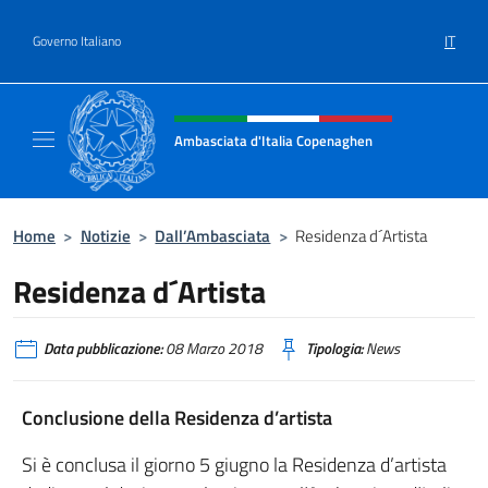
Salta al contenuto
IT
Governo Italiano
Intestazione sito, social e menù
Ambasciata d'Italia Copenaghen
Sito Ufficiale Ambasciata d'Italia a Copena
Home
>
Notizie
>
Dall’Ambasciata
>
Residenza d´Artista
Residenza d´Artista
Data pubblicazione:
08 Marzo 2018
Tipologia:
News
Conclusione della Residenza d’artista
Si è conclusa il giorno 5 giugno la Residenza d’artista