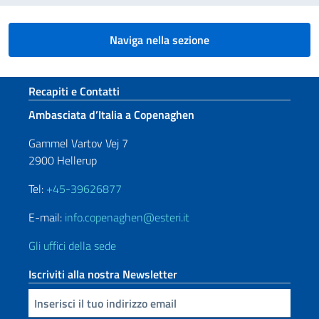
Naviga nella sezione
Sezione footer
Recapiti e Contatti
Ambasciata d’Italia a Copenaghen
Gammel Vartov Vej 7
2900 Hellerup
Tel:
+45-39626877
E-mail:
info.copenaghen@esteri.it
Gli uffici della sede
Iscriviti alla nostra Newsletter
Inserisci la tua email