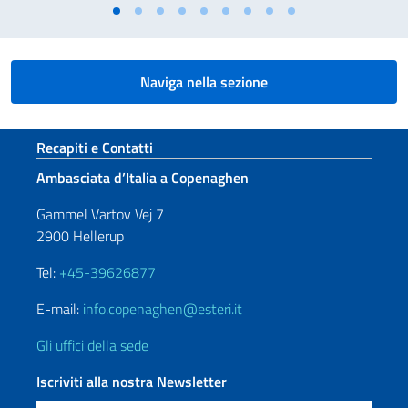
Naviga nella sezione
Sezione footer
Recapiti e Contatti
Ambasciata d’Italia a Copenaghen
Gammel Vartov Vej 7
2900 Hellerup
Tel:
+45-39626877
E-mail:
info.copenaghen@esteri.it
Gli uffici della sede
Iscriviti alla nostra Newsletter