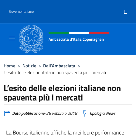
Salta al contenuto
IT
Governo Italiano
Intestazione sito, social e menù
Ambasciata d'Italia Copenaghen
Sito Ufficiale Ambasciata d'Italia a Copena
Home
>
Notizie
>
Dall’Ambasciata
>
L’esito delle elezioni italiane non spaventa più i mercati
L’esito delle elezioni italiane non
spaventa più i mercati
Data pubblicazione:
28 Febbraio 2018
Tipologia:
News
La Bourse italienne affiche la meilleure performance