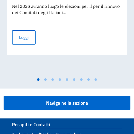
Nel 2026 avranno luogo le elezioni per il per il rinnovo
dei Comitati degli Italiani...
Elezioni dei COMITES 2026
Leggi
Naviga nella sezione
Sezione footer
Recapiti e Contatti