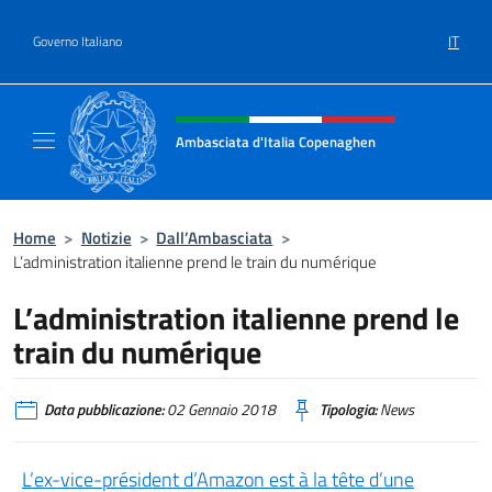
Salta al contenuto
IT
Governo Italiano
Intestazione sito, social e menù
Ambasciata d'Italia Copenaghen
Sito Ufficiale Ambasciata d'Italia a Copena
Home
>
Notizie
>
Dall’Ambasciata
>
L’administration italienne prend le train du numérique
L’administration italienne prend le
train du numérique
Data pubblicazione:
02 Gennaio 2018
Tipologia:
News
L’ex-vice-président d’Amazon est à la tête d’une