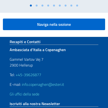
Naviga nella sezione
Sezione footer
Recapiti e Contatti
Ambasciata d’Italia a Copenaghen
Gammel Vartov Vej 7
2900 Hellerup
Tel:
+45-39626877
E-mail:
info.copenaghen@esteri.it
Gli uffici della sede
Iscriviti alla nostra Newsletter