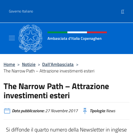
Salta al contenuto
IT
Governo Italiano
Intestazione sito, social e menù
Ambasciata d'Italia Copenaghen
Sito Ufficiale Ambasciata d'Italia a Copena
Home
>
Notizie
>
Dall’Ambasciata
>
The Narrow Path – Attrazione investimenti esteri
The Narrow Path – Attrazione
investimenti esteri
Data pubblicazione:
27 Novembre 2017
Tipologia:
News
Si diffonde il quarto numero della Newsletter in inglese