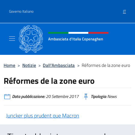
Salta al contenuto
IT
Governo Italiano
Intestazione sito, social e menù
Ambasciata d'Italia Copenaghen
Sito Ufficiale Ambasciata d'Italia a Copena
Home
>
Notizie
>
Dall’Ambasciata
>
Réformes de la zone euro
Réformes de la zone euro
Data pubblicazione:
20 Settembre 2017
Tipologia:
News
Juncker plus prudent que Macron