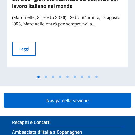
lavoro italiano nel mondo
(Marcinelle, 8 agosto 2026) Settant’anni fa, l’8 agosto
1956, Marcinelle entrò per sempre nella...
Messaggio del Vice Presidente del Consiglio dei Ministri e Mi
Leggi
Naviga nella sezione
Sezione footer
Recapiti e Contatti
Ambasciata d’Italia a Copenaghen