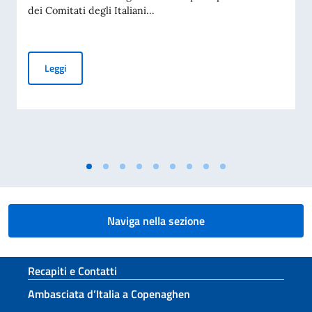
dei Comitati degli Italiani...
Elezioni dei COMITES 2026
Leggi
Naviga nella sezione
Sezione footer
Recapiti e Contatti
Ambasciata d’Italia a Copenaghen