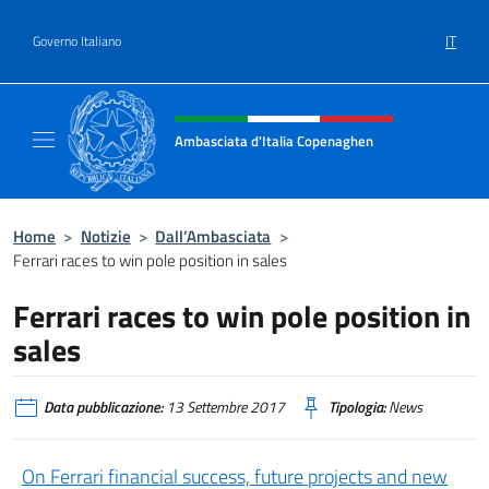
Salta al contenuto
IT
Governo Italiano
Intestazione sito, social e menù
Ambasciata d'Italia Copenaghen
Sito Ufficiale Ambasciata d'Italia a Copena
Home
>
Notizie
>
Dall’Ambasciata
>
Ferrari races to win pole position in sales
Ferrari races to win pole position in
sales
Data pubblicazione:
13 Settembre 2017
Tipologia:
News
On Ferrari financial success, future projects and new