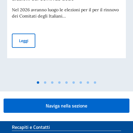
Nel 2026 avranno luogo le elezioni per il per il rinnovo
dei Comitati degli Italiani...
Elezioni dei COMITES 2026
Leggi
Naviga nella sezione
Sezione footer
Recapiti e Contatti