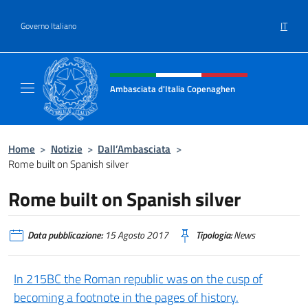
Salta al contenuto
IT
Governo Italiano
Intestazione sito, social e menù
Ambasciata d'Italia Copenaghen
Sito Ufficiale Ambasciata d'Italia a Copena
Home
>
Notizie
>
Dall’Ambasciata
>
Rome built on Spanish silver
Rome built on Spanish silver
Data pubblicazione:
15 Agosto 2017
Tipologia:
News
In 215BC the Roman republic was on the cusp of
becoming a footnote in the pages of history.