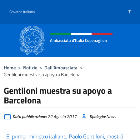
Salta al contenuto
IT
Governo Italiano
Intestazione sito, social e menù
Ambasciata d'Italia Copenaghen
Sito Ufficiale Ambasciata d'Italia a Copena
Home
>
Notizie
>
Dall’Ambasciata
>
Gentiloni muestra su apoyo a Barcelona
Gentiloni muestra su apoyo a
Barcelona
Data pubblicazione:
22 Agosto 2017
Tipologia:
News
El primer ministro italiano, Paolo Gentiloni, mostró