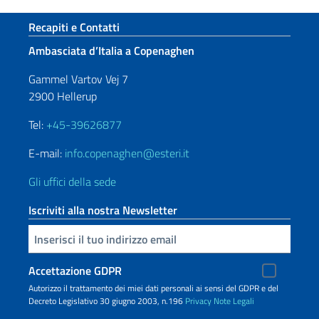
Sezione footer
Recapiti e Contatti
Ambasciata d’Italia a Copenaghen
Gammel Vartov Vej 7
2900 Hellerup
Tel:
+45-39626877
E-mail:
info.copenaghen@esteri.it
Gli uffici della sede
Iscriviti alla nostra Newsletter
Inserisci la tua email
Accettazione GDPR
Autorizzo il trattamento dei miei dati personali ai sensi del GDPR e del
Decreto Legislativo 30 giugno 2003, n.196
Privacy
Note Legali