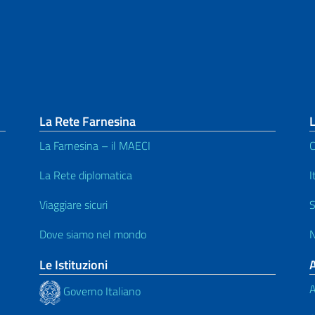
La Rete Farnesina
L
La Farnesina – il MAECI
C
La Rete diplomatica
I
Viaggiare sicuri
S
Dove siamo nel mondo
N
Le Istituzioni
A
Governo Italiano