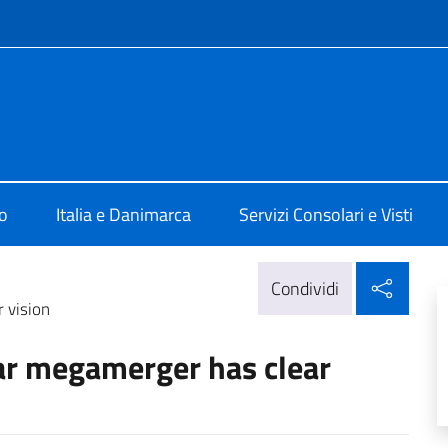
e menù
 a Copenaghen
o
Italia e Danimarca
Servizi Consolari e Visti
Condi
Condividi
 vision
r megamerger has clear