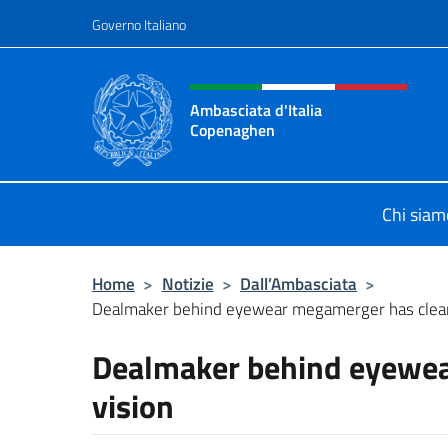
Salta al contenuto
Governo Italiano
Intestazione sito, social 
Ambasciata d'Italia
Copenaghen
Sito Ufficiale Ambasciata d'Italia
Chi siam
Home
>
Notizie
>
Dall’Ambasciata
>
Dealmaker behind eyewear megamerger has clear
Dealmaker behind eyewea
vision