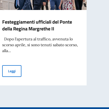
Festeggiamenti ufficiali del Ponte
Cele
della Regina Margrethe II
anniv
Dopo l'apertura al traffico, avvenuta lo
Nel gi
scorso aprile, si sono tenuti sabato scorso,
Cultu
alla...
ricevi
Festeggiamenti ufficiali del Ponte della Regina Margrethe II
Leggi
Leg
3daysofdesign