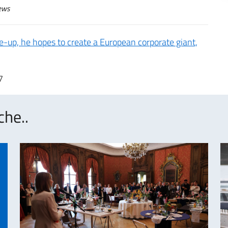
ews
ie-up, he hopes to create a European corporate giant,
7
che..