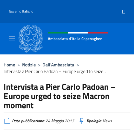
Salta al contenuto
IT
Governo Italiano
Intestazione sito, social e menù
Ambasciata d'Italia Copenaghen
Sito Ufficiale Ambasciata d'Italia a Copena
Home
>
Notizie
>
Dall’Ambasciata
>
Intervista a Pier Carlo Padoan – Europe urged to seize...
Intervista a Pier Carlo Padoan –
Europe urged to seize Macron
moment
Data pubblicazione:
24 Maggio 2017
Tipologia:
News