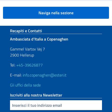
Naviga nella sezione
Sezione footer
Recapiti e Contatti
Ambasciata d’Italia a Copenaghen
Gammel Vartov Vej 7
2900 Hellerup
Tel:
+45-39626877
E-mail:
info.copenaghen@esteri.it
Gli uffici della sede
Iscriviti alla nostra Newsletter
Inserisci la tua email