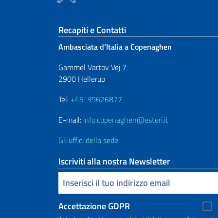
Sezione footer
Recapiti e Contatti
Ambasciata d’Italia a Copenaghen
Gammel Vartov Vej 7
2900 Hellerup
Tel:
+45-39626877
E-mail:
info.copenaghen@esteri.it
Gli uffici della sede
Iscriviti alla nostra Newsletter
Inserisci la tua email
Accettazione GDPR