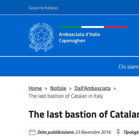
Salta al contenuto
Governo Italiano
Intestazione sito, social 
Ambasciata d'Italia
Copenaghen
Sito Ufficiale Ambasciata d'Italia
Chi siam
Home
>
Notizie
>
Dall’Ambasciata
>
The last bastion of Catalan in Italy
The last bastion of Catalan
Data pubblicazione:
23 Novembre 2016
Tipologia