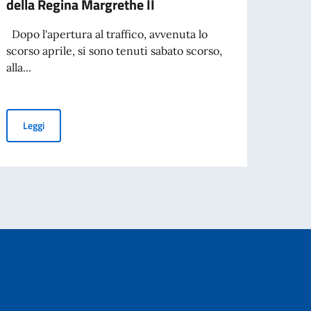
della Regina Margrethe II
anniv
Dopo l'apertura al traffico, avvenuta lo
Nel gi
scorso aprile, si sono tenuti sabato scorso,
Cultu
alla...
ricevi
Festeggiamenti ufficiali del Ponte della Regina Margrethe II
Leggi
Leg
3daysofdesign