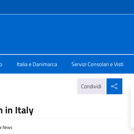
e menù
 a Copenaghen
o
Italia e Danimarca
Servizi Consolari e Visti
Condi
Condividi
 in Italy
:
News