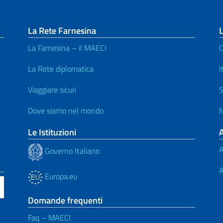
La Rete Farnesina
L
La Farnesina – il MAECI
C
La Rete diplomatica
I
Viaggiare sicuri
S
Dove siamo nel mondo
N
Le Istituzioni
A
Governo Italiano
A
Europa.eu
Domande frequenti
Faq – MAECI