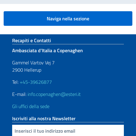
Naviga nella sezione
Sezione footer
Recapiti e Contatti
Ambasciata d’Italia a Copenaghen
Gammel Vartov Vej 7
2900 Hellerup
Tel:
+45-39626877
E-mail:
info.copenaghen@esteri.it
Gli uffici della sede
Iscriviti alla nostra Newsletter
Inserisci la tua email