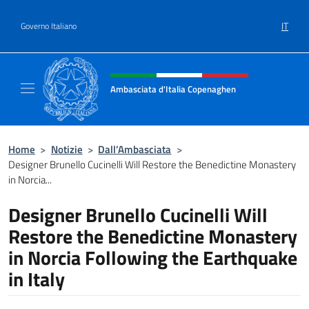
Salta al contenuto
IT
Governo Italiano
Intestazione sito, social e menù
Ambasciata d'Italia Copenaghen
Sito Ufficiale Ambasciata d'Italia a Copena
Home
>
Notizie
>
Dall’Ambasciata
>
Designer Brunello Cucinelli Will Restore the Benedictine Monastery
in Norcia...
Designer Brunello Cucinelli Will
Restore the Benedictine Monastery
in Norcia Following the Earthquake
in Italy