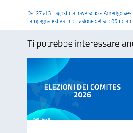
Dal 27 al 31 agosto la nave scuola Amerigo Vesp
campagna estiva in occasione del suo 85mo ann
Ti potrebbe interessare an