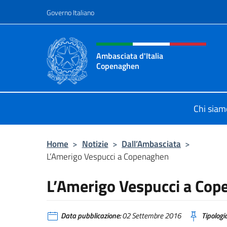
Salta al contenuto
Governo Italiano
Intestazione sito, social 
Ambasciata d'Italia
Copenaghen
Sito Ufficiale Ambasciata d'Italia
Chi siam
Home
>
Notizie
>
Dall’Ambasciata
>
L’Amerigo Vespucci a Copenaghen
L’Amerigo Vespucci a Co
Data pubblicazione:
02 Settembre 2016
Tipologia