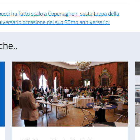
ucci ha fatto scalo a Copenaghen, sesta tappa della
iversario.occasione del suo 85mo anniversario.
che..