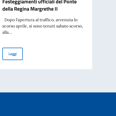
Festeggiamenti ufficiali del Ponte
Cele
della Regina Margrethe II
anniv
Dopo l'apertura al traffico, avvenuta lo
Nel gi
scorso aprile, si sono tenuti sabato scorso,
Cultu
alla...
ricevi
Festeggiamenti ufficiali del Ponte della Regina Margrethe II
Leggi
Leg
3daysofdesign