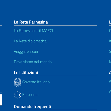
La Rete Farnesina
L
La Farnesina – il MAECI
C
La Rete diplomatica
I
Viaggiare sicuri
S
Dove siamo nel mondo
N
Le Istituzioni
A
Governo Italiano
A
Europa.eu
Domande frequenti