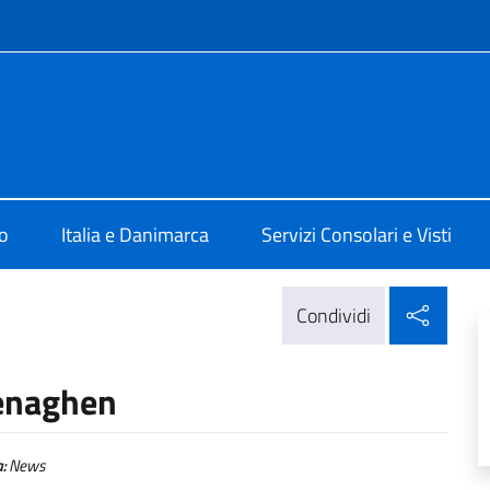
e menù
 a Copenaghen
o
Italia e Danimarca
Servizi Consolari e Visti
Condi
Condividi
penaghen
:
News