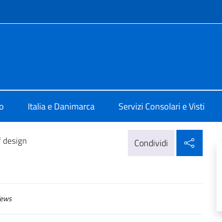
e menù
 a Copenaghen
o
Italia e Danimarca
Servizi Consolari e Visti
Condi
f design
Condividi
ews