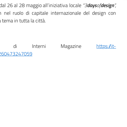
al 26 al 28 maggio all’iniziativa locale
“3
days
of
design
”,
el ruolo di capitale internazionale del design con
tema in tutta la città.
mpa di Interni Magazine
https://it-
54260473247059