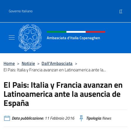
Salta al contenuto
IT
Governo Italiano
Intestazione sito, social e menù
Ambasciata d'Italia Copenaghen
Sito Ufficiale Ambasciata d'Italia a Copena
Home
>
Notizie
>
Dall’Ambasciata
>
El Pais: Italia y Francia avanzan en Latinoamerica ante la...
El Pais: Italia y Francia avanzan en
Latinoamerica ante la ausencia de
España
Data pubblicazione:
11 Febbraio 2016
Tipologia:
News