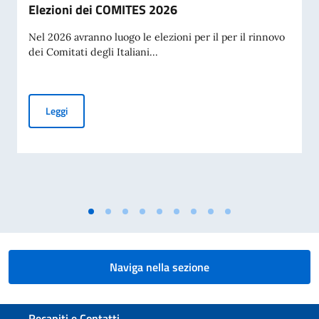
Elezioni dei COMITES 2026
Nel 2026 avranno luogo le elezioni per il per il rinnovo
dei Comitati degli Italiani...
Elezioni dei COMITES 2026
Leggi
Naviga nella sezione
Sezione footer
Recapiti e Contatti