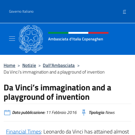
Salta al contenuto
IT
Governo Italiano
Intestazione sito, social e menù
Ambasciata d'Italia Copenaghen
Sito Ufficiale Ambasciata d'Italia a Copena
Home
>
Notizie
>
Dall’Ambasciata
>
Da Vinci’s immagination and a playground of invention
Da Vinci’s immagination and a
playground of invention
Data pubblicazione:
11 Febbraio 2016
Tipologia:
News
Financial Times
: Leonardo da Vinci has attained almost