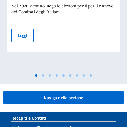
Nel 2026 avranno luogo le elezioni per il per il rinnovo
dei Comitati degli Italiani...
Elezioni dei COMITES 2026
Leggi
Naviga nella sezione
Sezione footer
Recapiti e Contatti