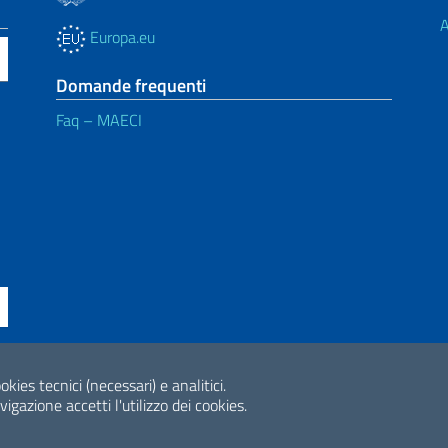
A
Europa.eu
Domande frequenti
Faq – MAECI
ne di accessibilità
okies tecnici (necessari) e analitici.
2026 Copyright Min
gazione accetti l'utilizzo dei cookies.
Internazionale