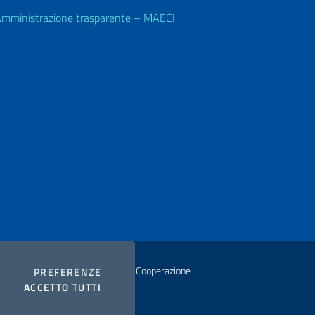
mministrazione trasparente – MAECI
istero degli Affari Esteri e della Cooperazione
COOKIES
PREFERENZE
I COOKIES
ACCETTO TUTTI