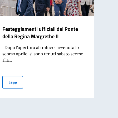
Festeggiamenti ufficiali del Ponte
Cele
della Regina Margrethe II
anniv
Dopo l'apertura al traffico, avvenuta lo
Nel gi
scorso aprile, si sono tenuti sabato scorso,
Cultu
alla...
ricevi
Festeggiamenti ufficiali del Ponte della Regina Margrethe II
Leggi
Leg
3daysofdesign