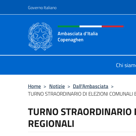
Salta al contenuto
Governo Italiano
Intestazione sito, social 
Ambasciata d'Italia
Copenaghen
Sito Ufficiale Ambasciata d'Italia
Chi siam
Home
>
Notizie
>
Dall’Ambasciata
>
TURNO STRAORDINARIO DI ELEZIONI COMUNALI E
TURNO STRAORDINARIO D
REGIONALI