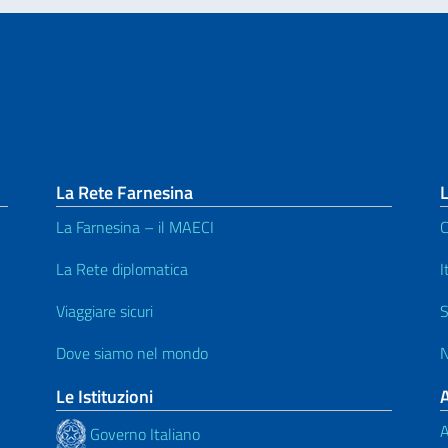
La Rete Farnesina
L
La Farnesina – il MAECI
C
La Rete diplomatica
I
Viaggiare sicuri
S
Dove siamo nel mondo
N
Le Istituzioni
A
Governo Italiano