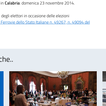
 in
Calabria
: domenica 23 novembre 2014.
 degli elettori in occasione delle elezioni
 Ferrovie dello Stato Italiane n. 49267, n. 49094 del
che..