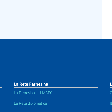
La Rete Farnesina
L
La Farnesina – il MAECI
C
La Rete diplomatica
I