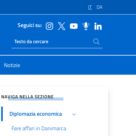
IT
DA
Seguici su:
Cerca nel sito
Ricerca sito live
Notizie
vidi sui Social Network
NAVIGA NELLA SEZIONE
Diplomazia economica
Fare affari in Danimarca