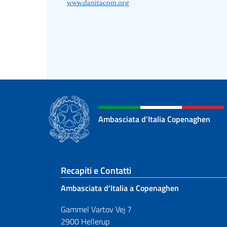
www.danitacom.org
Ambasciata d'Italia Copenaghen
Sezione footer
Recapiti e Contatti
Ambasciata d’Italia a Copenaghen
Gammel Vartov Vej 7
2900 Hellerup