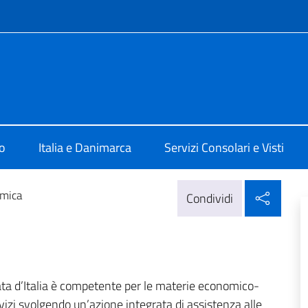
e menù
 a Copenaghen
o
Italia e Danimarca
Servizi Consolari e Visti
Condi
omica
Condividi
a d’Italia è competente per le materie economico-
vizi svolgendo un’azione integrata di assistenza alle