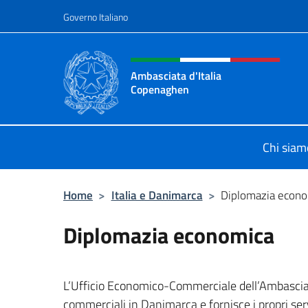
Salta al contenuto
Governo Italiano
Intestazione sito, social 
Ambasciata d'Italia
Copenaghen
Sito Ufficiale Ambasciata d'Italia
Chi siam
Home
>
Italia e Danimarca
>
Diplomazia econ
Diplomazia economica
L’Ufficio Economico-Commerciale dell’Ambasciat
commerciali in Danimarca e fornisce i propri ser