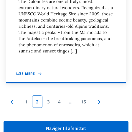
The Dolomites are one of Italy’s most
extraordinary natural wonders. Recognized as a
UNESCO World Heritage Site since 2009, these
mountains combine scenic beauty, geological
richness, and centuries-old Alpine traditions.
The majestic peaks – from the Marmolada to
the Antelao – the breathtaking panoramas, and
the phenomenon of enrosadira, which at
sunrise and sunset tinges […]
LÆS MERE
Sideinddeling
Forrige side
Næste side
1
2
3
4
…
15
Naviger til afsnittet