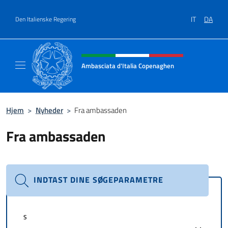
Gå til indhold
IT
DA
Den Italienske Regering
Hjemmesidehoved, sociale medi
Ambasciata d'Italia Copenaghen
Sito Ufficiale Ambasciata d'Italia a Copena
Hjem
>
Nyheder
>
Fra ambassaden
Fra ambassaden
INDTAST DINE SØGEPARAMETRE
S