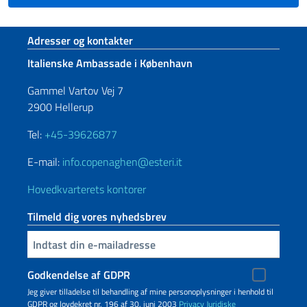
Sidefod sektion
Adresser og kontakter
Italienske Ambassade i København
Gammel Vartov Vej 7
2900 Hellerup
Tel:
+45-39626877
E-mail:
info.copenaghen@esteri.it
Hovedkvarterets kontorer
Tilmeld dig vores nyhedsbrev
Indtast din e-mailadresse
Godkendelse af GDPR
Jeg giver tilladelse til behandling af mine personoplysninger i henhold til
GDPR og lovdekret nr. 196 af 30. juni 2003
Privacy
Juridiske