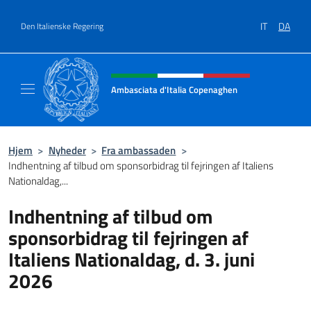
Gå til indhold
IT
DA
Den Italienske Regering
Hjemmesidehoved, sociale medi
Ambasciata d'Italia Copenaghen
Sito Ufficiale Ambasciata d'Italia a Copena
Hjem
>
Nyheder
>
Fra ambassaden
>
Indhentning af tilbud om sponsorbidrag til fejringen af Italiens
Nationaldag,...
Indhentning af tilbud om
sponsorbidrag til fejringen af
Italiens Nationaldag, d. 3. juni
2026