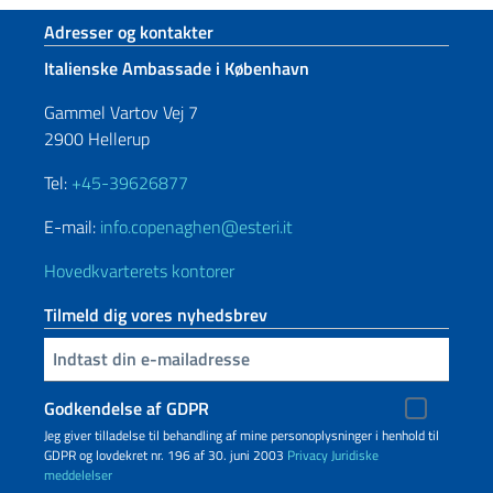
Sidefod sektion
Adresser og kontakter
Italienske Ambassade i København
Gammel Vartov Vej 7
2900 Hellerup
Tel:
+45-39626877
E-mail:
info.copenaghen@esteri.it
Hovedkvarterets kontorer
Tilmeld dig vores nyhedsbrev
Indtast din e-mailadresse
Godkendelse af GDPR
Jeg giver tilladelse til behandling af mine personoplysninger i henhold til
GDPR og lovdekret nr. 196 af 30. juni 2003
Privacy
Juridiske
meddelelser