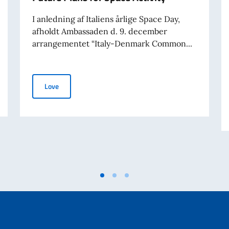
I anledning af Italiens årlige Space Day,
afholdt Ambassaden d. 9. december
arrangementet “Italy-Denmark Common...
Italy-Denmark Common Interests and Future Plans for S
Love