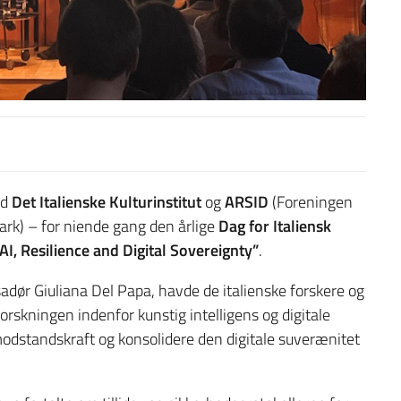
ed
Det Italienske Kulturinstitut
og
ARSID
(Foreningen
ark) – for niende gang den årlige
Dag for Italiensk
“AI, Resilience and Digital Sovereignty”
.
dør Giuliana Del Papa, havde de italienske forskere og
rskningen indenfor kunstig intelligens og digitale
modstandskraft og konsolidere den digitale suverænitet