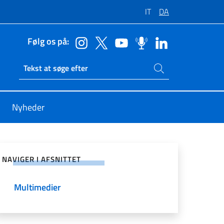
IT
DA
Følg os på:
Søg på siden
Ricerca sito live
Nyheder
å sociale netværk
NAVIGER I AFSNITTET
Multimedier