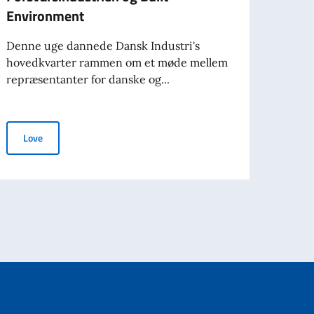
Environment
Med e
Italie
Denne uge dannede Dansk Industri's
hovedkvarter rammen om et møde mellem
repræsentanter for danske og...
Lo
pace Activity
Business forum for Forsvarsindustrien og Built Environment
Love