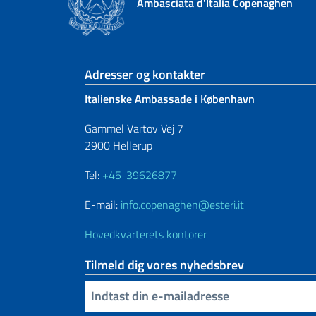
Ambasciata d'Italia Copenaghen
Sidefod sektion
Adresser og kontakter
Italienske Ambassade i København
Gammel Vartov Vej 7
2900 Hellerup
Tel:
+45-39626877
E-mail:
info.copenaghen@esteri.it
Hovedkvarterets kontorer
Tilmeld dig vores nyhedsbrev
Indtast din e-mailadresse