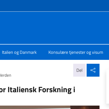
e medier og menu
 a Copenaghen
Italien og Danmark
Konsulære tjenester og visum
Del p
Del
 Verden
or Italiensk Forskning i