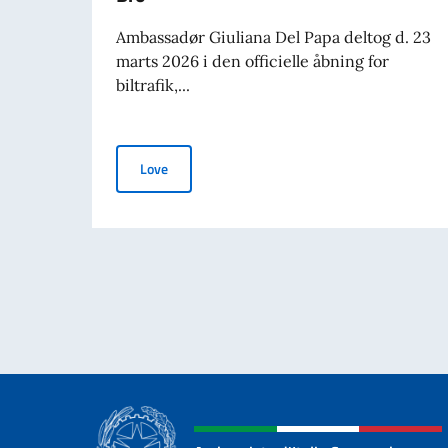
Ambassadør Giuliana Del Papa deltog d. 23
marts 2026 i den officielle åbning for
biltrafik,...
Åbning af Dronning Margrethe II's Bro
Love