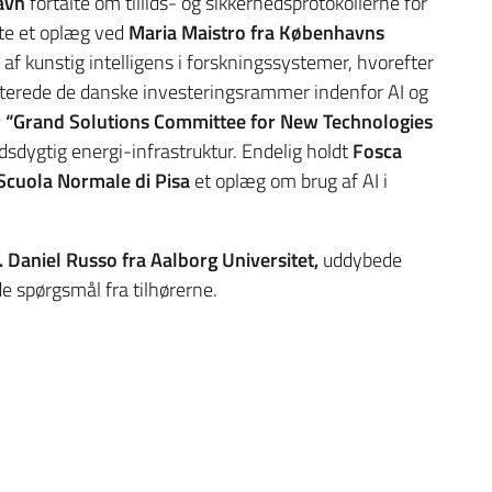
avn
fortalte om tillids- og sikkerhedsprotokollerne for
gte et oplæg ved
Maria Maistro fra Københavns
af kunstig intelligens i forskningssystemer, hvorefter
erede de danske investeringsrammer indenfor AI og
 “Grand Solutions Committee for New Technologies
sdygtig energi-infrastruktur. Endelig holdt
Fosca
Scuola Normale di Pisa
et oplæg om brug af AI i
. Daniel Russo fra Aalborg Universitet,
uddybede
 spørgsmål fra tilhørerne.