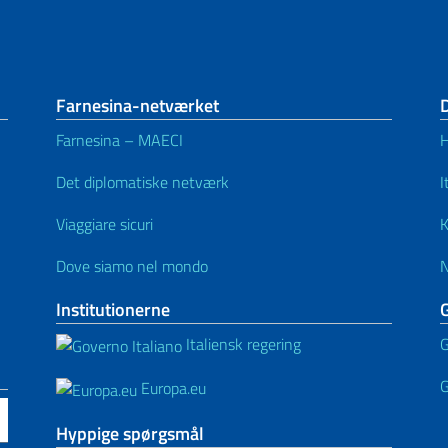
Farnesina-netværket
Farnesina – MAECI
H
Det diplomatiske netværk
I
Viaggiare sicuri
K
Dove siamo nel mondo
Institutionerne
Italiensk regering
G
G
Europa.eu
Hyppige spørgsmål