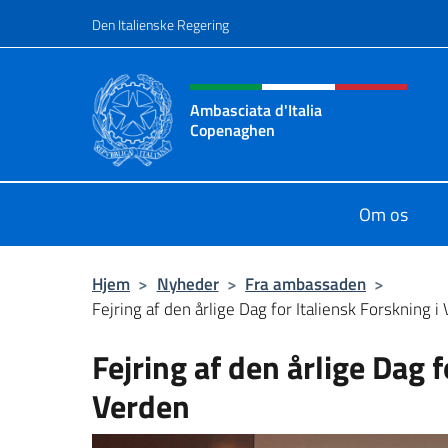
Gå til indhold
Den Italienske Regering
Hjemmesidehoved, social
Ambasciata d'Italia
Copenaghen
Sito Ufficiale Ambasciata d'Italia
Om os
Hjem
>
Nyheder
>
Fra ambassaden
>
Fejring af den årlige Dag for Italiensk Forskning i
Fejring af den årlige Dag f
Verden