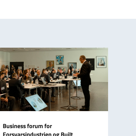
Business forum for
Ris i
Forsvarsindustrien og Built
Ital