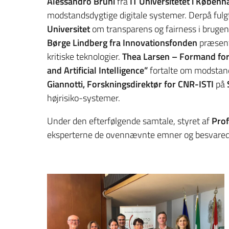
Alessandro Bruni
fra
IT Universitetet i Københ
modstandsdygtige digitale systemer. Derpå ful
Universitet
om transparens og fairness i brugen 
Børge Lindberg fra Innovationsfonden
præsent
kritiske teknologier.
Thea Larsen – Formand for
and Artificial Intelligence”
fortalte om modstand
Giannotti, Forskningsdirektør for CNR-ISTI
på
højrisiko-systemer.
Under den efterfølgende samtale, styret af
Prof
eksperterne de ovennævnte emner og besvarede