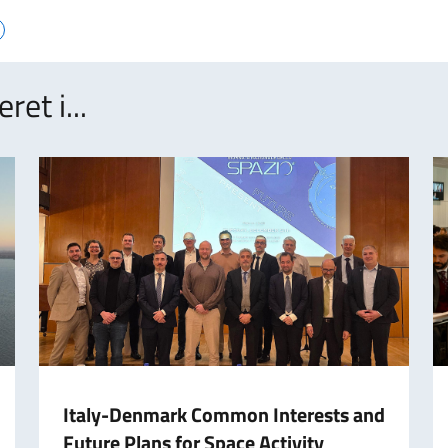
et i...
Italy-Denmark Common Interests and
Future Plans for Space Activity