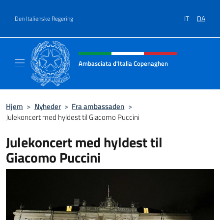
Gå til indhold
IT
DA
Den Italienske Regering
Hjemmesidehoved, sociale medi
Ambasciata d'Italia Copenaghen
Sito Ufficiale Ambasciata d'Italia a Copena
Hjem
>
Nyheder
>
Fra ambassaden
>
Julekoncert med hyldest til Giacomo Puccini
Julekoncert med hyldest til
Giacomo Puccini