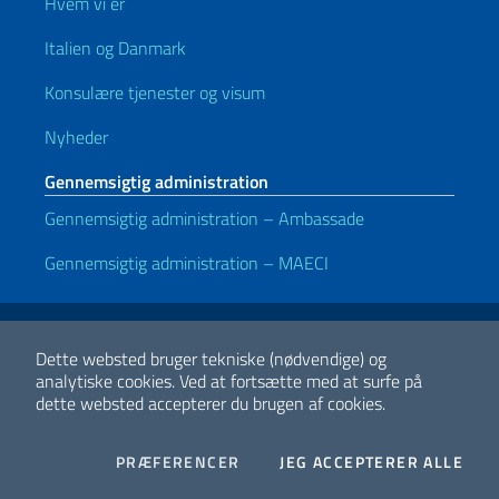
Hvem vi er
Italien og Danmark
Konsulære tjenester og visum
Nyheder
Gennemsigtig administration
Gennemsigtig administration – Ambassade
Gennemsigtig administration – MAECI
Nyttige links
Note legali
Privacy e cookie policy
Dichiarazione di accessibilità
Dette websted bruger tekniske (nødvendige) og
analytiske cookies.
Ved at fortsætte med at surfe på
dette websted accepterer du brugen af cookies.
2026 Copyright Ministeriet for Udenrigsanliggender og Internationalt
Samarbejde
COOKIES
I CO
PRÆFERENCER
JEG ACCEPTERER ALLE
Facebook
Twitter
Whatsapp