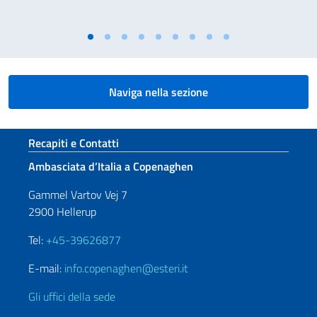
Naviga nella sezione
Sezione footer
Recapiti e Contatti
Ambasciata d’Italia a Copenaghen
Gammel Vartov Vej 7
2900 Hellerup
Tel:
+45-39626877
E-mail:
info.copenaghen@esteri.it
Gli uffici della sede