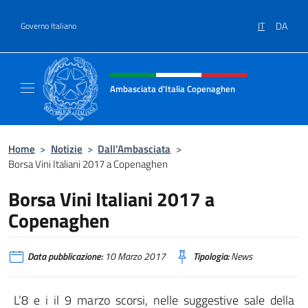
Salta al contenuto
IT
DA
Governo Italiano
Intestazione sito, social e menù
Ambasciata d'Italia Copenaghen
Sito Ufficiale Ambasciata d'Italia a Copena
Home
>
Notizie
>
Dall’Ambasciata
>
Borsa Vini Italiani 2017 a Copenaghen
Borsa Vini Italiani 2017 a
Copenaghen
Data pubblicazione:
10 Marzo 2017
Tipologia:
News
L’8 e i il 9 marzo scorsi, nelle suggestive sale della