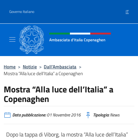
Salta al contenuto
IT
Governo Italiano
Intestazione sito, social e menù
Ambasciata d'Italia Copenaghen
Sito Ufficiale Ambasciata d'Italia a Copena
Home
>
Notizie
>
Dall’Ambasciata
>
Mostra “Alla luce dell’Italia” a Copenaghen
Mostra “Alla luce dell’Italia” a
Copenaghen
Data pubblicazione:
01 Novembre 2016
Tipologia:
News
Dopo la tappa di Viborg, la mostra “Alla luce dell’Italia”