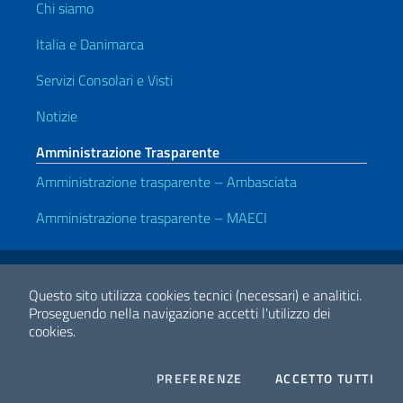
Chi siamo
Italia e Danimarca
Servizi Consolari e Visti
Notizie
Amministrazione Trasparente
Amministrazione trasparente – Ambasciata
Amministrazione trasparente – MAECI
Link Utili
Note legali
Privacy e cookie policy
Dichiarazione di accessibilità
Questo sito utilizza cookies tecnici (necessari) e analitici.
Proseguendo nella navigazione accetti l'utilizzo dei
cookies.
2026 Copyright Ministero degli Affari Esteri e della Cooperazione
Internazionale
COOKIES
I CO
PREFERENZE
ACCETTO TUTTI
Facebook
Twitter
Whatsapp