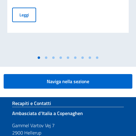
Elezioni dei COMITES 2026
Leggi
Naviga nella sezione
Sezione footer
Recapiti e Contatti
Ambasciata d’Italia a Copenaghen
Gammel Vartov Vej 7
2900 Hellerup