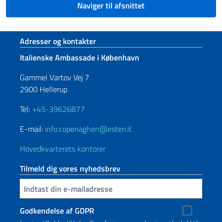
Naviger til afsnittet
Sidefod sektion
Adresser og kontakter
Italienske Ambassade i København
Gammel Vartov Vej 7
2900 Hellerup
Tel:
+45-39626877
E-mail:
info.copenaghen@esteri.it
Hovedkvarterets kontorer
Tilmeld dig vores nyhedsbrev
Indtast din e-mailadresse
Godkendelse af GDPR