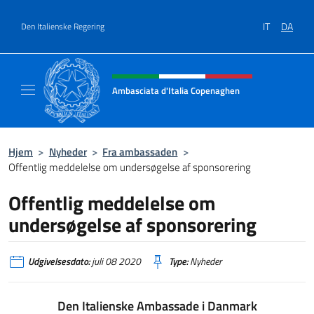
Gå til indhold
IT
DA
Den Italienske Regering
Hjemmesidehoved, sociale medi
Ambasciata d'Italia Copenaghen
Sito Ufficiale Ambasciata d'Italia a Copena
Hjem
>
Nyheder
>
Fra ambassaden
>
Offentlig meddelelse om undersøgelse af sponsorering
Offentlig meddelelse om
undersøgelse af sponsorering
Udgivelsesdato:
juli 08 2020
Type:
Nyheder
Den Italienske Ambassade i Danmark