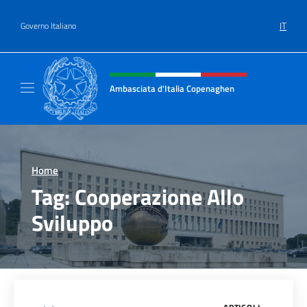
Salta al contenuto
IT
Governo Italiano
Intestazione sito, social e menù
Ambasciata d'Italia Copenaghen
Sito Ufficiale Ambasciata d'Italia a Copena
Home
>
Tag:
Cooperazione Allo
Sviluppo