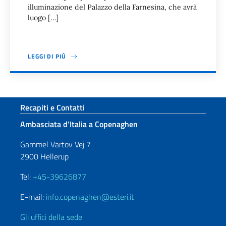
illuminazione del Palazzo della Farnesina, che avrà
luogo […]
LEGGI DI PIÙ
Paginazione
Sezione footer
Recapiti e Contatti
Ambasciata d’Italia a Copenaghen
Gammel Vartov Vej 7
2900 Hellerup
Tel:
+45-39626877
E-mail:
info.copenaghen@esteri.it
Gli uffici della sede