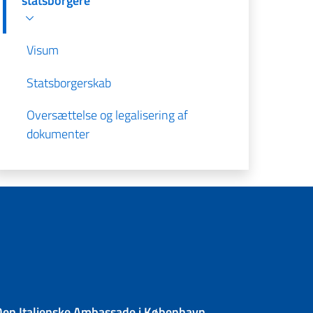
statsborgere
Visum
Statsborgerskab
Oversættelse og legalisering af
dokumenter
Den Italienske Ambassade i København