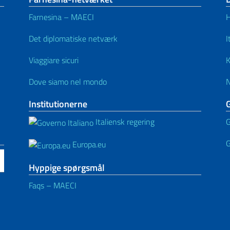
Farnesina – MAECI
H
Det diplomatiske netværk
I
Viaggiare sicuri
K
Dove siamo nel mondo
Institutionerne
Italiensk regering
G
G
Europa.eu
Hyppige spørgsmål
Faqs – MAECI