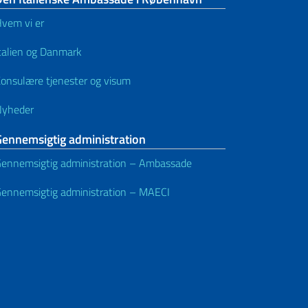
vem vi er
talien og Danmark
onsulære tjenester og visum
Nyheder
Gennemsigtig administration
ennemsigtig administration – Ambassade
ennemsigtig administration – MAECI