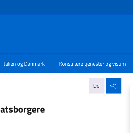
e medier og menu
 a Copenaghen
Italien og Danmark
Konsulære tjenester og visum
Del p
Del
tatsborgere