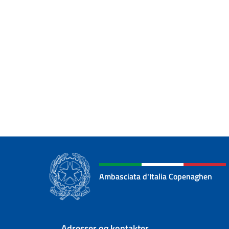
Ambasciata d'Italia Copenaghen
Sidefod sektion
Adresser og kontakter