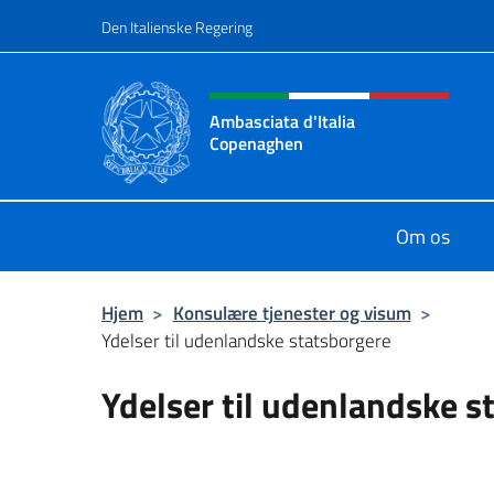
Gå til indhold
Den Italienske Regering
Hjemmesidehoved, social
Ambasciata d'Italia
Copenaghen
Sito Ufficiale Ambasciata d'Italia
Om os
Hjem
>
Konsulære tjenester og visum
>
Ydelser til udenlandske statsborgere
Ydelser til udenlandske s