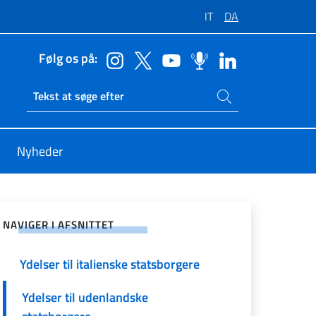
IT
DA
Følg os på:
Søg på siden
Ricerca sito live
Nyheder
å sociale netværk
NAVIGER I AFSNITTET
Ydelser til italienske statsborgere
Ydelser til udenlandske